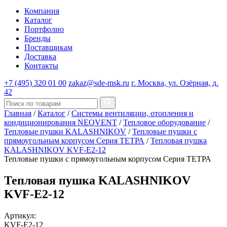
Компания
Каталог
Портфолио
Бренды
Поставщикам
Доставка
Контакты
+7 (495) 320 01 00
zakaz@sde-msk.ru
г. Москва, ул. Озёрная, д.
42
Главная
/
Каталог
/
Системы вентиляции, отопления и
кондиционирования NEOVENT
/
Тепловое оборудование
/
Тепловые пушки KALASHNIKOV
/
Тепловые пушки с
прямоугольным корпусом Серия ТЕТРА
/
Тепловая пушка
KALASHNIKOV KVF-E2-12
Тепловые пушки с прямоугольным корпусом Серия ТЕТРА
Тепловая пушка KALASHNIKOV
KVF-E2-12
Артикул:
KVF-E2-12