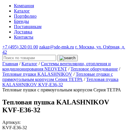
Компания
Каталог
Портфолио
Бренды
Поставщикам
Доставка
Контакты
+7 (495) 320 01 00
zakaz@sde-msk.ru
г. Москва, ул. Озёрная, д.
42
Главная
/
Каталог
/
Системы вентиляции, отопления и
кондиционирования NEOVENT
/
Тепловое оборудование
/
Тепловые пушки KALASHNIKOV
/
Тепловые пушки с
прямоугольным корпусом Серия ТЕТРА
/
Тепловая пушка
KALASHNIKOV KVF-E36-32
Тепловые пушки с прямоугольным корпусом Серия ТЕТРА
Тепловая пушка KALASHNIKOV
KVF-E36-32
Артикул:
KVF-E36-32