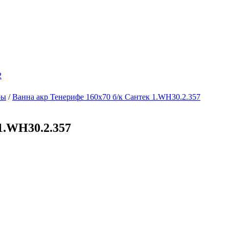
2
ры
/
Ванна акр Тенерифе 160х70 б/к Сантек 1.WH30.2.357
1.WH30.2.357