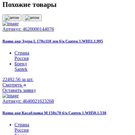
Похожие товары
Артикул:
4620000144076
Ванна акр Эдера L 170х110 лев б/к Сантек 1.WH11.1.995
Страна
Россия
Бренд
Santek
22492.56
за шт.
Смотреть
Оставить заявку
Артикул:
4640021623268
Ванна акр Касабланка М 150х70 б/к Сантек 1.WH50.1.530
Страна
Россия