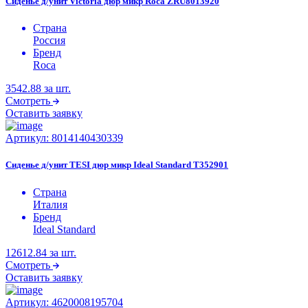
Сиденье д/унит Victoria дюр микр Roca ZRU8013920
Страна
Россия
Бренд
Roca
3542.88
за шт.
Смотреть
Оставить заявку
Артикул:
8014140430339
Сиденье д/унит TESI дюр микр Ideal Standard T352901
Страна
Италия
Бренд
Ideal Standard
12612.84
за шт.
Смотреть
Оставить заявку
Артикул:
4620008195704