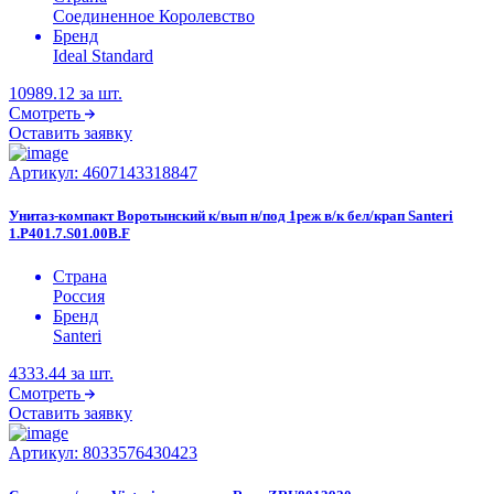
Соединенное Королевство
Бренд
Ideal Standard
10989.12
за шт.
Смотреть
Оставить заявку
Артикул:
4607143318847
Унитаз-компакт Воротынский к/вып н/под 1реж в/к бел/крап Santeri
1.P401.7.S01.00B.F
Страна
Россия
Бренд
Santeri
4333.44
за шт.
Смотреть
Оставить заявку
Артикул:
8033576430423