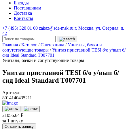
Бренды
Поставщикам
Доставка
Контакты
+7 (495) 320 01 00
zakaz@sde-msk.ru
г. Москва, ул. Озёрная, д.
42
Главная
/
Каталог
/
Сантехника
/
Унитазы, бачки и
сопутствующие товары
/
Унитаз приставной TESI б/о у/вып б/
сид Ideal Standard T007701
Унитазы, бачки и сопутствующие товары
Унитаз приставной TESI б/о у/вып б/
сид Ideal Standard T007701
Артикул:
8014140435211
21056.64 ₽
за 1 штуку
Оставить заявку