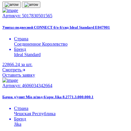
Артикул:
5017830501565
Унитаз подвесной CONNECT б/о б/сид Ideal Standard E047901
Страна
Соединенное Королевство
Бренд
Ideal Standard
22866.24
за шт.
Смотреть
Оставить заявку
Артикул:
4606034342664
Бачок д/унит Mio н/под б/арм Jika 8.2771.3.000.000.1
Страна
Чешская Республика
Бренд
Jika