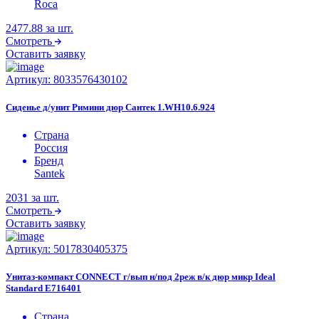
Roca
2477.88
за шт.
Смотреть
Оставить заявку
Артикул:
8033576430102
Сиденье д/унит Римини дюр Сантек 1.WH10.6.924
Страна
Россия
Бренд
Santek
2031
за шт.
Смотреть
Оставить заявку
Артикул:
5017830405375
Унитаз-компакт CONNECT г/вып н/под 2реж в/к дюр микр Ideal
Standard E716401
Страна