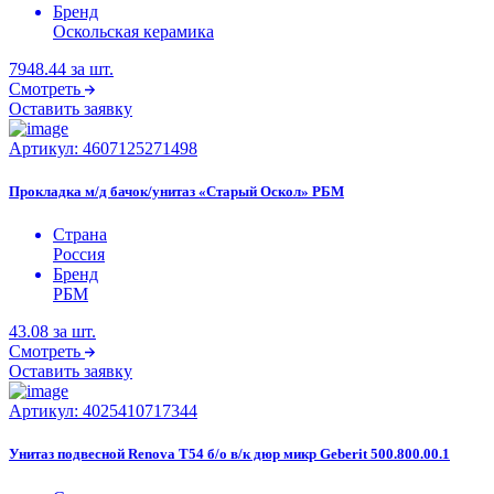
Бренд
Оскольская керамика
7948.44
за шт.
Смотреть
Оставить заявку
Артикул:
4607125271498
Прокладка м/д бачок/унитаз «Старый Оскол» РБМ
Страна
Россия
Бренд
РБМ
43.08
за шт.
Смотреть
Оставить заявку
Артикул:
4025410717344
Унитаз подвесной Renova T54 б/о в/к дюр микр Geberit 500.800.00.1