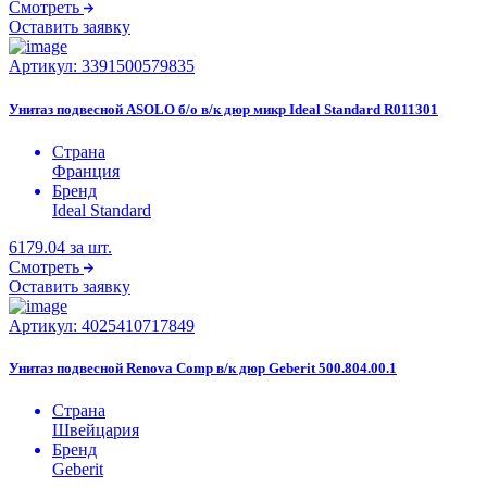
Смотреть
Оставить заявку
Артикул:
3391500579835
Унитаз подвесной ASOLO б/о в/к дюр микр Ideal Standard R011301
Страна
Франция
Бренд
Ideal Standard
6179.04
за шт.
Смотреть
Оставить заявку
Артикул:
4025410717849
Унитаз подвесной Renova Comp в/к дюр Geberit 500.804.00.1
Страна
Швейцария
Бренд
Geberit