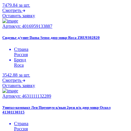
7479.84
за шт.
Смотреть
Оставить заявку
Артикул:
4016959133887
Сиденье д/унит Dama Senso дюр микр Roca ZRU9302820
Страна
Россия
Бренд
Roca
3542.88
за шт.
Смотреть
Оставить заявку
Артикул:
4631111132289
Унитаз-компакт Лея Премиум к/вып 2реж в/к дюр микр Оскол
41301130315
Страна
Россия