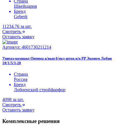
Страна
Швейцария
Бренд
Geberit
11234.76
за шт.
Смотреть
Оставить заявку
Артикул:
4601730211214
Унитаз-компакт Оптима к/вып б/под шток в/к PP Эконом Лобня
10/1/5/3-20
Страна
Россия
Бренд
Лобненский стройфарфор
4098
за шт.
Смотреть
Оставить заявку
Комплексные решения