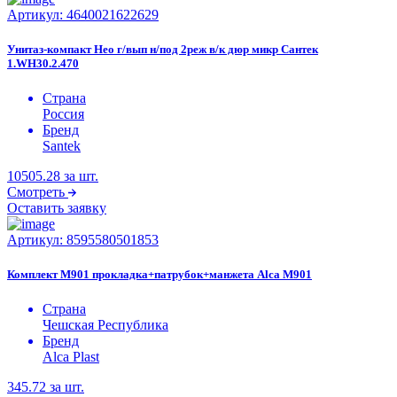
Артикул:
4640021622629
Унитаз-компакт Нео г/вып н/под 2реж в/к дюр микр Сантек
1.WH30.2.470
Страна
Россия
Бренд
Santek
10505.28
за шт.
Смотреть
Оставить заявку
Артикул:
8595580501853
Комплект M901 прокладка+патрубок+манжета Alca M901
Страна
Чешская Республика
Бренд
Alca Plast
345.72
за шт.