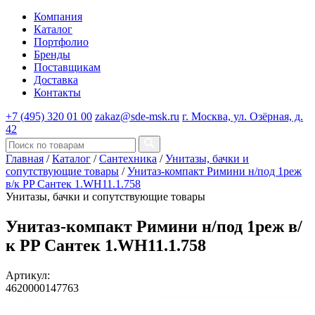
Компания
Каталог
Портфолио
Бренды
Поставщикам
Доставка
Контакты
+7 (495) 320 01 00
zakaz@sde-msk.ru
г. Москва, ул. Озёрная, д.
42
Главная
/
Каталог
/
Сантехника
/
Унитазы, бачки и
сопутствующие товары
/
Унитаз-компакт Римини н/под 1реж
в/к PP Сантек 1.WH11.1.758
Унитазы, бачки и сопутствующие товары
Унитаз-компакт Римини н/под 1реж в/
к PP Сантек 1.WH11.1.758
Артикул:
4620000147763