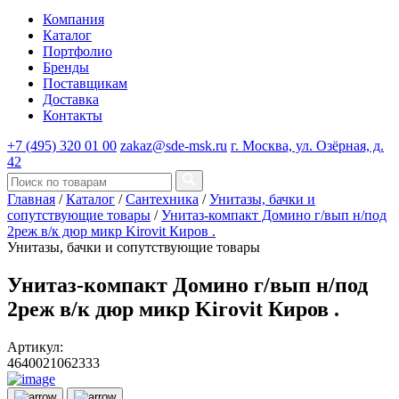
Компания
Каталог
Портфолио
Бренды
Поставщикам
Доставка
Контакты
+7 (495) 320 01 00
zakaz@sde-msk.ru
г. Москва, ул. Озёрная, д.
42
Главная
/
Каталог
/
Сантехника
/
Унитазы, бачки и
сопутствующие товары
/
Унитаз-компакт Домино г/вып н/под
2реж в/к дюр микр Kirovit Киров .
Унитазы, бачки и сопутствующие товары
Унитаз-компакт Домино г/вып н/под
2реж в/к дюр микр Kirovit Киров .
Артикул:
4640021062333