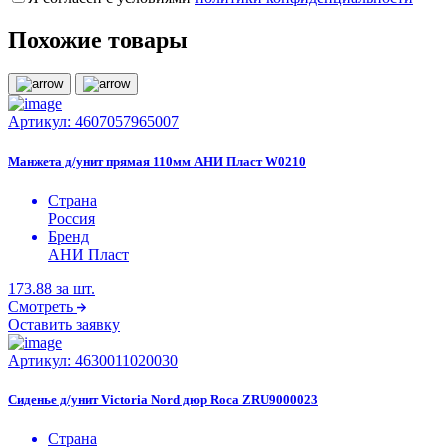
Похожие товары
Артикул:
4607057965007
Манжета д/унит прямая 110мм АНИ Пласт W0210
Страна
Россия
Бренд
АНИ Пласт
173.88
за шт.
Смотреть
Оставить заявку
Артикул:
4630011020030
Сиденье д/унит Victoria Nord дюр Roca ZRU9000023
Страна