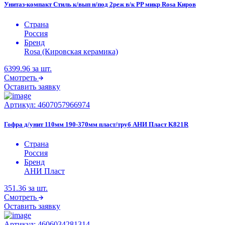
Унитаз-компакт Стиль к/вып н/под 2реж в/к PP микр Rosa Киров
Страна
Россия
Бренд
Rosa (Кировская керамика)
6399.96
за шт.
Смотреть
Оставить заявку
Артикул:
4607057966974
Гофра д/унит 110мм 190-370мм пласт/труб АНИ Пласт K821R
Страна
Россия
Бренд
АНИ Пласт
351.36
за шт.
Смотреть
Оставить заявку
Артикул:
4606034281314