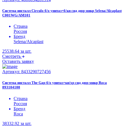
Система инсталл Circulo б/о унитаз+б/кн сид дюр микр Selena/Alcaplast
C001WG/AM101
Страна
Россия
Бренд
Selena/Alcaplast
25538.64
за шт.
Смотреть
Оставить заявку
Артикул:
8433290727456
Система инсталл The Gap б/о унитаз+кн/хр сид дюр микр Roca
893104100
Страна
Россия
Бренд
Roca
38332.92
за шт.