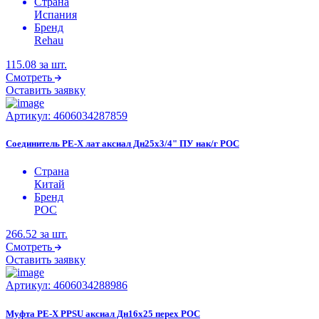
Страна
Испания
Бренд
Rehau
115.08
за шт.
Смотреть
Оставить заявку
Артикул:
4606034287859
Соединитель PE-X лат аксиал Дн25х3/4" ПУ нак/г РОС
Страна
Китай
Бренд
РОС
266.52
за шт.
Смотреть
Оставить заявку
Артикул:
4606034288986
Муфта PE-X PPSU аксиал Дн16х25 перех РОС