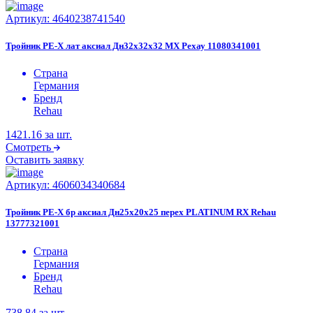
Артикул:
4640238741540
Тройник PE-X лат аксиал Дн32х32х32 MX Рехау 11080341001
Страна
Германия
Бренд
Rehau
1421.16
за шт.
Смотреть
Оставить заявку
Артикул:
4606034340684
Тройник PE-X бр аксиал Дн25х20х25 перех PLATINUM RX Rehau
13777321001
Страна
Германия
Бренд
Rehau
738.84
за шт.