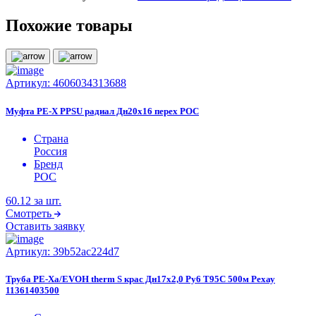
Похожие товары
Артикул:
4606034313688
Муфта PE-X PPSU радиал Дн20х16 перех РОС
Страна
Россия
Бренд
РОС
60.12
за шт.
Смотреть
Оставить заявку
Артикул:
39b52ac224d7
Труба PE-Xa/EVOH therm S крас Дн17х2,0 Ру6 Т95C 500м Рехау
11361403500