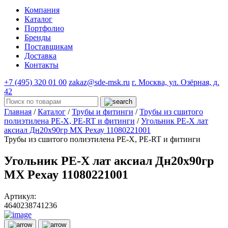
Компания
Каталог
Портфолио
Бренды
Поставщикам
Доставка
Контакты
+7 (495) 320 01 00
zakaz@sde-msk.ru
г. Москва, ул. Озёрная, д.
42
Главная
/
Каталог
/
Трубы и фитинги
/
Трубы из сшитого
полиэтилена PE-X, PE-RT и фитинги
/
Угольник PE-X лат
аксиал Дн20х90гр MX Рехау 11080221001
Трубы из сшитого полиэтилена PE-X, PE-RT и фитинги
Угольник PE-X лат аксиал Дн20х90гр
MX Рехау 11080221001
Артикул:
4640238741236