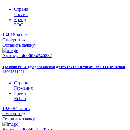
Страна
Россия
Бренд
РОС
134.16
за шт.
Смотреть
Оставить заявку
Артикул:
4606034340882
Тройник PE-X д/рад нж аксиал Дн16х15х16 L=250мм RAUTITAN Rehau
12662821001
Страна
Германия
Бренд
Rehau
1920.84
за шт.
Смотреть
Оставить заявку
Артикул:
4606034180525