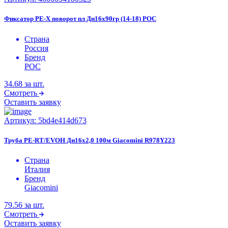
Фиксатор PE-X поворот пл Дн16х90гр (14-18) РОС
Страна
Россия
Бренд
РОС
34.68
за шт.
Смотреть
Оставить заявку
Артикул:
5bd4e414d673
Труба PE-RT/EVOH Дн16х2,0 100м Giacomini R978Y223
Страна
Италия
Бренд
Giacomini
79.56
за шт.
Смотреть
Оставить заявку