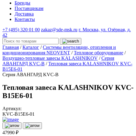
Бренды
Поставщикам
Доставка
Контакты
+7 (495) 320 01 00
zakaz@sde-msk.ru
г. Москва, ул. Озёрная, д.
42
Главная
/
Каталог
/
Системы вентиляции, отопления и
кондиционирования NEOVENT
/
Тепловое оборудование
/
Воздушно-тепловые завесы KALASHNIKOV
/
Серия
АВАНГАРД KVC-B
/
Тепловая завеса KALASHNIKOV KVС-
B15E6-01
Серия АВАНГАРД KVC-B
Тепловая завеса KALASHNIKOV KVС-
B15E6-01
Артикул:
KVС-B15E6-01
47990 ₽