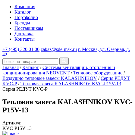
Компания
Каталог
Портфолио
Бренды
Поставщикам
Доставка
Контакты
+7 (495) 320 01 00
zakaz@sde-msk.ru
г. Москва, ул. Озёрная, д.
42
Главная
/
Каталог
/
Системы вентиляции, отопления и
кондиционирования NEOVENT
/
Тепловое оборудование
/
Воздушно-тепловые завесы KALASHNIKOV
/
Серия РЕДУТ
KVC-P
/
Тепловая завеса KALASHNIKOV KVC-P15V-13
Серия РЕДУТ KVC-P
Тепловая завеса KALASHNIKOV KVC-
P15V-13
Артикул:
KVC-P15V-13