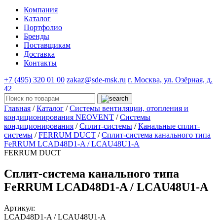
Компания
Каталог
Портфолио
Бренды
Поставщикам
Доставка
Контакты
+7 (495) 320 01 00
zakaz@sde-msk.ru
г. Москва, ул. Озёрная, д.
42
Главная
/
Каталог
/
Системы вентиляции, отопления и
кондиционирования NEOVENT
/
Системы
кондиционирования
/
Сплит-системы
/
Канальные сплит-
системы
/
FERRUM DUCT
/
Сплит-система канального типа
FeRRUM LCAD48D1-A / LCAU48U1-A
FERRUM DUCT
Сплит-система канального типа
FeRRUM LCAD48D1-A / LCAU48U1-A
Артикул:
LCAD48D1-A / LCAU48U1-A