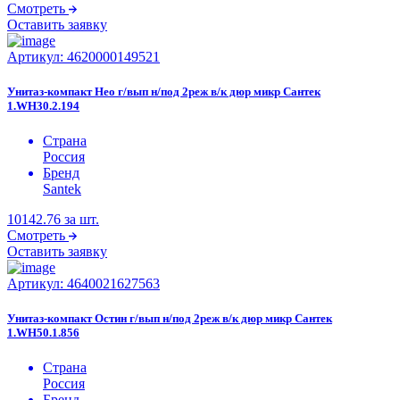
Смотреть
Оставить заявку
Артикул:
4620000149521
Унитаз-компакт Нео г/вып н/под 2реж в/к дюр микр Сантек
1.WH30.2.194
Страна
Россия
Бренд
Santek
10142.76
за шт.
Смотреть
Оставить заявку
Артикул:
4640021627563
Унитаз-компакт Остин г/вып н/под 2реж в/к дюр микр Сантек
1.WH50.1.856
Страна
Россия
Бренд