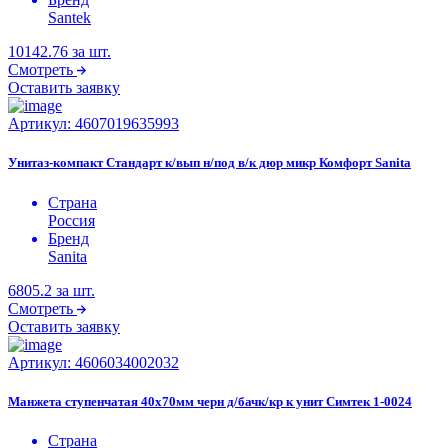
Santek
10142.76
за шт.
Смотреть
Оставить заявку
Артикул:
4607019635993
Унитаз-компакт Стандарт к/вып н/под в/к дюр микр Комфорт Sanita
Страна
Россия
Бренд
Sanita
6805.2
за шт.
Смотреть
Оставить заявку
Артикул:
4606034002032
Манжета ступенчатая 40x70мм черн д/бачк/кр к унит Симтек 1-0024
Страна