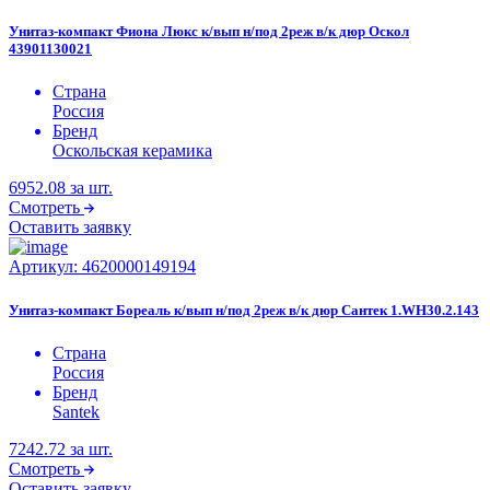
Унитаз-компакт Фиона Люкс к/вып н/под 2реж в/к дюр Оскол
43901130021
Страна
Россия
Бренд
Оскольская керамика
6952.08
за шт.
Смотреть
Оставить заявку
Артикул:
4620000149194
Унитаз-компакт Бореаль к/вып н/под 2реж в/к дюр Сантек 1.WH30.2.143
Страна
Россия
Бренд
Santek
7242.72
за шт.
Смотреть
Оставить заявку