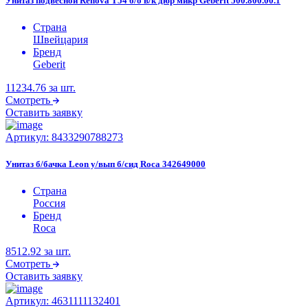
Унитаз подвесной Renova T54 б/о в/к дюр микр Geberit 500.800.00.1
Страна
Швейцария
Бренд
Geberit
11234.76
за шт.
Смотреть
Оставить заявку
Артикул:
8433290788273
Унитаз б/бачка Leon у/вып б/сид Roca 342649000
Страна
Россия
Бренд
Roca
8512.92
за шт.
Смотреть
Оставить заявку
Артикул:
4631111132401