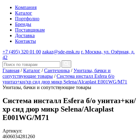
Компания
Каталог
Портфолио
Бренды
Поставщикам
Доставка
Контакты
+7 (495) 320 01 00
zakaz@sde-msk.ru
г. Москва, ул. Озёрная, д.
42
Главная
/
Каталог
/
Сантехника
/
Унитазы, бачки и
сопутствующие товары
/
Система инсталл Esfera б/о
унитаз+кн/хр сид дюр микр Selena/Alcaplast E001WG/M71
Унитазы, бачки и сопутствующие товары
Система инсталл Esfera б/о унитаз+кн/
хр сид дюр микр Selena/Alcaplast
E001WG/M71
Артикул:
4606034281260