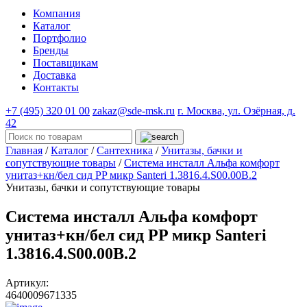
Компания
Каталог
Портфолио
Бренды
Поставщикам
Доставка
Контакты
+7 (495) 320 01 00
zakaz@sde-msk.ru
г. Москва, ул. Озёрная, д.
42
Главная
/
Каталог
/
Сантехника
/
Унитазы, бачки и
сопутствующие товары
/
Система инсталл Альфа комфорт
унитаз+кн/бел сид PP микр Santeri 1.3816.4.S00.00B.2
Унитазы, бачки и сопутствующие товары
Система инсталл Альфа комфорт
унитаз+кн/бел сид PP микр Santeri
1.3816.4.S00.00B.2
Артикул:
4640009671335