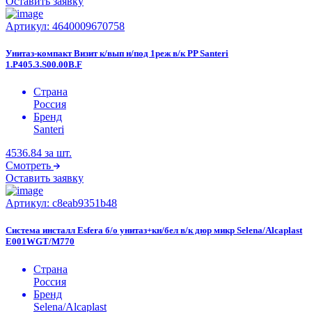
Оставить заявку
Артикул:
4640009670758
Унитаз-компакт Визит к/вып н/под 1реж в/к PP Santeri
1.P405.3.S00.00B.F
Страна
Россия
Бренд
Santeri
4536.84
за шт.
Смотреть
Оставить заявку
Артикул:
c8eab9351b48
Система инсталл Esfera б/о унитаз+кн/бел в/к дюр микр Selena/Alcaplast
E001WGT/M770
Страна
Россия
Бренд
Selena/Alcaplast