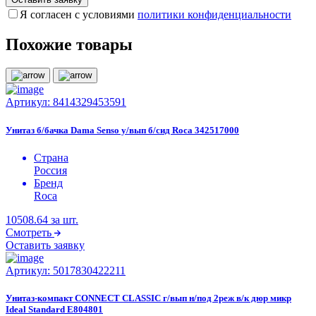
Я согласен с условиями
политики конфиденциальности
Похожие товары
Артикул:
8414329453591
Унитаз б/бачка Dama Senso у/вып б/сид Roca 342517000
Страна
Россия
Бренд
Roca
10508.64
за шт.
Смотреть
Оставить заявку
Артикул:
5017830422211
Унитаз-компакт CONNECT CLASSIC г/вып н/под 2реж в/к дюр микр
Ideal Standard E804801