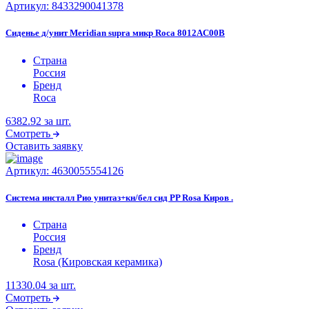
Артикул:
8433290041378
Сиденье д/унит Meridian supra микр Roca 8012AC00B
Страна
Россия
Бренд
Roca
6382.92
за шт.
Смотреть
Оставить заявку
Артикул:
4630055554126
Система инсталл Рио унитаз+кн/бел сид PP Rosa Киров .
Страна
Россия
Бренд
Rosa (Кировская керамика)
11330.04
за шт.
Смотреть