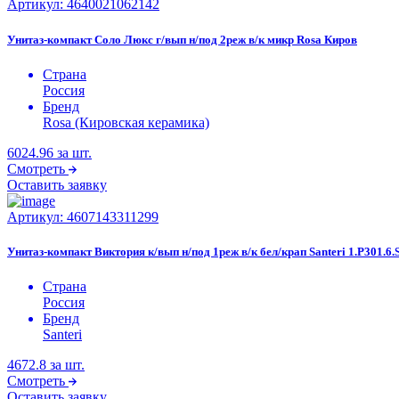
Артикул:
4640021062142
Унитаз-компакт Соло Люкс г/вып н/под 2реж в/к микр Rosa Киров
Страна
Россия
Бренд
Rosa (Кировская керамика)
6024.96
за шт.
Смотреть
Оставить заявку
Артикул:
4607143311299
Унитаз-компакт Виктория к/вып н/под 1реж в/к бел/крап Santeri 1.P301.6.
Страна
Россия
Бренд
Santeri
4672.8
за шт.
Смотреть
Оставить заявку