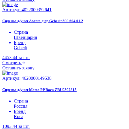
Артикул:
4022009352641
Сиденье д/унит Acanto дюр Geberit 500.604.01.2
Страна
Швейцария
Бренд
Geberit
4453.44
за шт.
Смотреть
Оставить заявку
Артикул:
4620000149538
Сиденье д/унит Mateo PP Roca ZRU9302815
Страна
Россия
Бренд
Roca
1093.44
за шт.