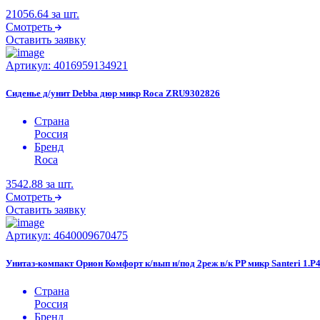
21056.64
за шт.
Смотреть
Оставить заявку
Артикул:
4016959134921
Сиденье д/унит Debba дюр микр Roca ZRU9302826
Страна
Россия
Бренд
Roca
3542.88
за шт.
Смотреть
Оставить заявку
Артикул:
4640009670475
Унитаз-компакт Орион Комфорт к/вып н/под 2реж в/к PP микр Santeri 1.P4
Страна
Россия
Бренд