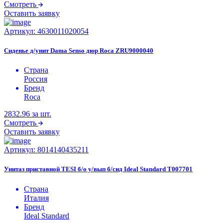
Смотреть
Оставить заявку
Артикул:
4630011020054
Сиденье д/унит Dama Senso дюр Roca ZRU9000040
Страна
Россия
Бренд
Roca
2832.96
за шт.
Смотреть
Оставить заявку
Артикул:
8014140435211
Унитаз приставной TESI б/о у/вып б/сид Ideal Standard T007701
Страна
Италия
Бренд
Ideal Standard