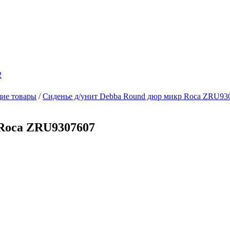
2
щие товары
/
Сиденье д/унит Debba Round дюр микр Roca ZRU93
 Roca ZRU9307607