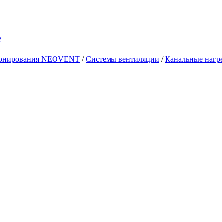
2
ционирования NEOVENT
/
Системы вентиляции
/
Канальные нагре