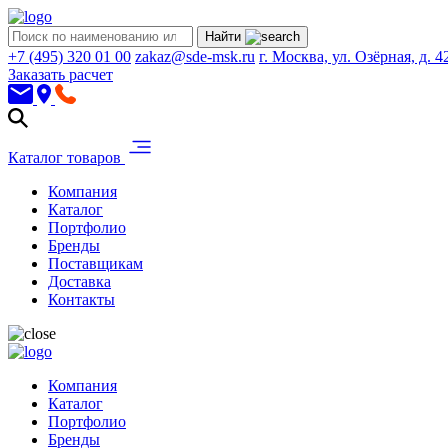
Найти
+7 (495) 320 01 00
zakaz@sde-msk.ru
г. Москва, ул. Озёрная, д. 4
Заказать расчет
Каталог товаров
Компания
Каталог
Портфолио
Бренды
Поставщикам
Доставка
Контакты
Компания
Каталог
Портфолио
Бренды