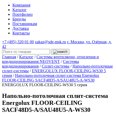
Компания
Каталог
Портфолио
Бренды
Поставщикам
Доставка
Контакты
+7 (495) 320 01 00
zakaz@sde-msk.ru
г. Москва, ул. Озёрная, д.
42
Главная
/
Каталог
/
Системы вентиляции, отопления и
кондиционирования NEOVENT
/
Системы
кондиционирования
/
Сплит-системы
/
Напольно-потолочные
сплит-системы
/
ENERGOLUX FLOOR-CEILING-WS30 5
серия
/
Напольно-потолочная сплит-система Energolux
FLOOR-CEILING SACF48D5-A/SAU48U5-A-WS30
ENERGOLUX FLOOR-CEILING-WS30 5 серия
Напольно-потолочная сплит-система
Energolux FLOOR-CEILING
SACF48D5-A/SAU48U5-A-WS30