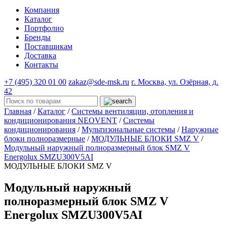
Компания
Каталог
Портфолио
Бренды
Поставщикам
Доставка
Контакты
+7 (495) 320 01 00
zakaz@sde-msk.ru
г. Москва, ул. Озёрная, д.
42
Главная
/
Каталог
/
Системы вентиляции, отопления и
кондиционирования NEOVENT
/
Системы
кондиционирования
/
Мультизональные системы
/
Наружные
блоки полноразмерные
/
МОДУЛЬНЫЕ БЛОКИ SMZ V
/
Модульный наружный полноразмерный блок SMZ V
Energolux SMZU300V5AI
МОДУЛЬНЫЕ БЛОКИ SMZ V
Модульный наружный
полноразмерный блок SMZ V
Energolux SMZU300V5AI