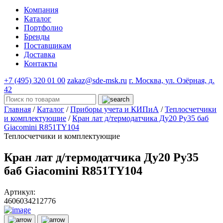
Компания
Каталог
Портфолио
Бренды
Поставщикам
Доставка
Контакты
+7 (495) 320 01 00
zakaz@sde-msk.ru
г. Москва, ул. Озёрная, д.
42
Главная
/
Каталог
/
Приборы учета и КИПиА
/
Теплосчетчики
и комплектующие
/
Кран лат д/термодатчика Ду20 Ру35 баб
Giacomini R851TY104
Теплосчетчики и комплектующие
Кран лат д/термодатчика Ду20 Ру35
баб Giacomini R851TY104
Артикул:
4606034212776