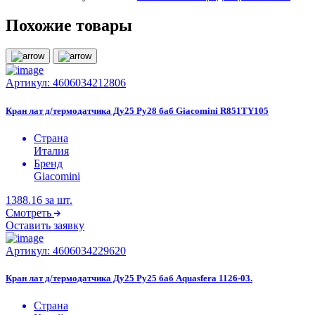
Похожие товары
Артикул:
4606034212806
Кран лат д/термодатчика Ду25 Ру28 баб Giacomini R851TY105
Страна
Италия
Бренд
Giacomini
1388.16
за шт.
Смотреть
Оставить заявку
Артикул:
4606034229620
Кран лат д/термодатчика Ду25 Ру25 баб Aquasfera 1126-03.
Страна