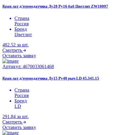
Кран лат д/термодатчика Ду20 Ру16 баб Цветлит ZW10097
Страна
Россия
Бренд
Цветлит
482.52
за шт.
Смотреть
Оставить заявку
Артикул:
4670033061468
Кран лат д/термодатчика Ду15 Ру40 рыч LD 45.341.15
Страна
Россия
Бренд
LD
291.84
за шт.
Смотреть
Оставить заявку