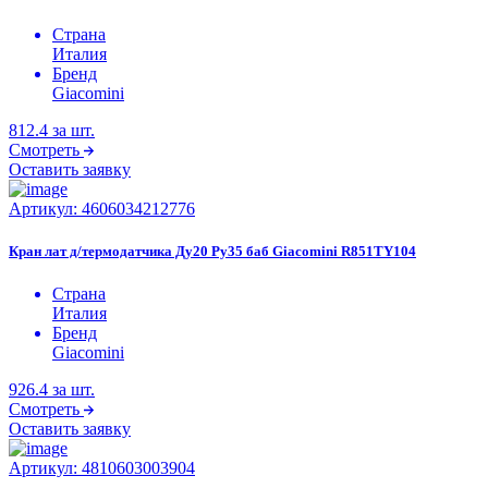
Страна
Италия
Бренд
Giacomini
812.4
за шт.
Смотреть
Оставить заявку
Артикул:
4606034212776
Кран лат д/термодатчика Ду20 Ру35 баб Giacomini R851TY104
Страна
Италия
Бренд
Giacomini
926.4
за шт.
Смотреть
Оставить заявку
Артикул:
4810603003904