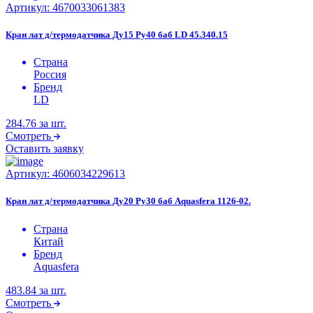
Артикул:
4670033061383
Кран лат д/термодатчика Ду15 Ру40 баб LD 45.340.15
Страна
Россия
Бренд
LD
284.76
за шт.
Смотреть
Оставить заявку
Артикул:
4606034229613
Кран лат д/термодатчика Ду20 Ру30 баб Aquasfera 1126-02.
Страна
Китай
Бренд
Aquasfera
483.84
за шт.
Смотреть