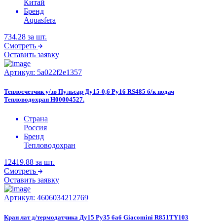
Китай
Бренд
Aquasfera
734.28
за шт.
Смотреть
Оставить заявку
Артикул:
5a022f2e1357
Теплосчетчик у/зв Пульсар Ду15-0,6 Ру16 RS485 б/к подач
Тепловодохран Н00004527.
Страна
Россия
Бренд
Тепловодохран
12419.88
за шт.
Смотреть
Оставить заявку
Артикул:
4606034212769
Кран лат д/термодатчика Ду15 Ру35 баб Giacomini R851TY103