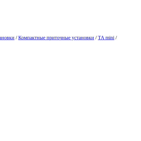
ановки
/
Компактные приточные установки
/
TA mini
/