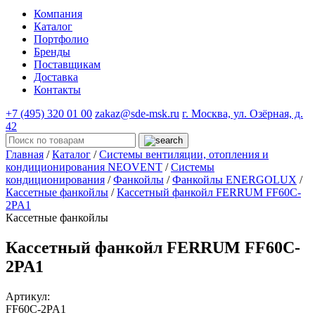
Компания
Каталог
Портфолио
Бренды
Поставщикам
Доставка
Контакты
+7 (495) 320 01 00
zakaz@sde-msk.ru
г. Москва, ул. Озёрная, д.
42
Главная
/
Каталог
/
Системы вентиляции, отопления и
кондиционирования NEOVENT
/
Системы
кондиционирования
/
Фанкойлы
/
Фанкойлы ENERGOLUX
/
Кассетные фанкойлы
/
Кассетный фанкойл FERRUM FF60C-
2PA1
Кассетные фанкойлы
Кассетный фанкойл FERRUM FF60C-
2PA1
Артикул:
FF60C-2PA1