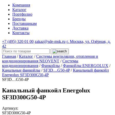
Компания
Каталог
Портфолио
Бренды
Поставщикам
Доставка
Контакты
+7 (495) 320 01 00
zakaz@sde-msk.ru
г. Москва, ул. Озёрная, д.
42
Главная
/
Каталог
/
Системы вентиляции, отопления и
кондиционирования NEOVENT
/
Системы
кондиционирования
/
Фанкойлы
/
Фанкойлы ENERGOLUX
/
Канальные фанкойлы
/
SF3D…G50-4P
/
Канальный фанкойл
Energolux SF3D300G50-4P
SF3D…G50-4P
Канальный фанкойл Energolux
SF3D300G50-4P
Артикул:
SF3D300G50-4P