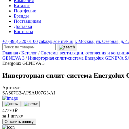
Компания
Каталог
Портфолио
Бренды
Поставщикам
Доставка
Контакты
+7 (495) 320 01 00
zakaz@sde-msk.ru
г. Москва, ул. Озёрная, д. 4
Главная
/
Каталог
/
Системы вентиляции, отопления и конди
GENEVA 3
/
Инверторная сплит-система Energolux GENEVA 
Energolux GENEVA 3
Инверторная сплит-система Energolu
Артикул:
SAS07G3-AI/SAU07G3-AI
47770 ₽
за 1 штуку
Оставить заявку