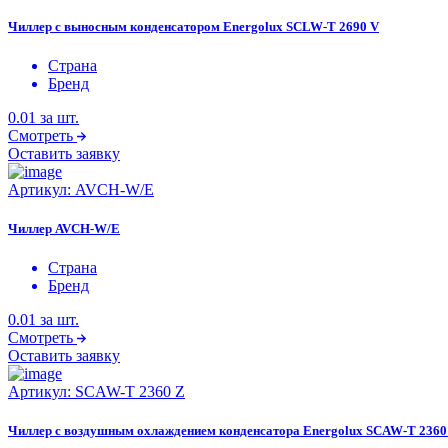
Чиллер с выносным конденсатором Energolux SCLW-T 2690 V
Страна
Бренд
0.01
за шт.
Смотреть
Оставить заявку
Артикул:
AVCH-W/E
Чиллер AVCH-W/E
Страна
Бренд
0.01
за шт.
Смотреть
Оставить заявку
Артикул:
SCAW-T 2360 Z
Чиллер с воздушным охлаждением конденсатора Energolux SCAW-T 2360