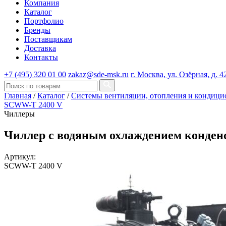
Компания
Каталог
Портфолио
Бренды
Поставщикам
Доставка
Контакты
+7 (495) 320 01 00
zakaz@sde-msk.ru
г. Москва, ул. Озёрная, д. 4
Главная
/
Каталог
/
Системы вентиляции, отопления и конди
SCWW-T 2400 V
Чиллеры
Чиллер с водяным охлаждением конден
Артикул:
SCWW-T 2400 V