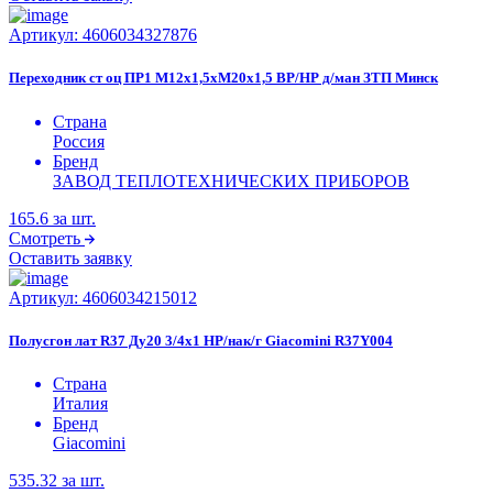
Артикул:
4606034327876
Переходник ст оц ПР1 М12х1,5хМ20х1,5 ВР/НР д/ман ЗТП Минск
Страна
Россия
Бренд
ЗАВОД ТЕПЛОТЕХНИЧЕСКИХ ПРИБОРОВ
165.6
за шт.
Смотреть
Оставить заявку
Артикул:
4606034215012
Полусгон лат R37 Ду20 3/4x1 НР/нак/г Giacomini R37Y004
Страна
Италия
Бренд
Giacomini
535.32
за шт.