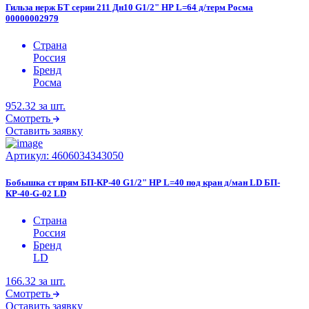
Гильза нерж БТ серии 211 Дн10 G1/2" НР L=64 д/терм Росма
00000002979
Страна
Россия
Бренд
Росма
952.32
за шт.
Смотреть
Оставить заявку
Артикул:
4606034343050
Бобышка ст прям БП-КР-40 G1/2" НР L=40 под кран д/ман LD БП-
КР-40-G-02 LD
Страна
Россия
Бренд
LD
166.32
за шт.
Смотреть
Оставить заявку