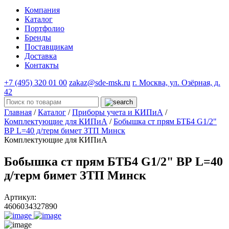
Компания
Каталог
Портфолио
Бренды
Поставщикам
Доставка
Контакты
+7 (495) 320 01 00
zakaz@sde-msk.ru
г. Москва, ул. Озёрная, д.
42
Главная
/
Каталог
/
Приборы учета и КИПиА
/
Комплектующие для КИПиА
/
Бобышка ст прям БТБ4 G1/2"
ВР L=40 д/терм бимет ЗТП Минск
Комплектующие для КИПиА
Бобышка ст прям БТБ4 G1/2" ВР L=40
д/терм бимет ЗТП Минск
Артикул:
4606034327890