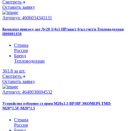
Смотреть
Оставить заявку
Артикул:
4606034341131
Комплект присоед лат Ду20 3/4x1 НР/нак/г б/кл счет/в Тепловодохран
Н00001458
Страна
Россия
Бренд
Тепловодохран
361.8
за шт.
Смотреть
Оставить заявку
Артикул:
4640030694532
Устройство отборное ст прям М20х1,5 ВР/НР ЭКОМЕРА ТМП-
M20*1.5F-M20*1.5
Страна
Россия
Бренд