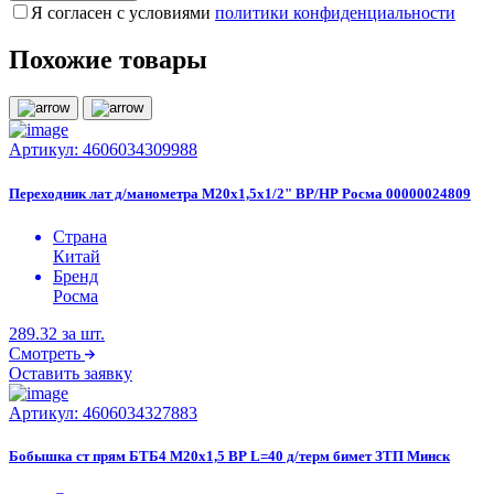
Я согласен с условиями
политики конфиденциальности
Похожие товары
Артикул:
4606034309988
Переходник лат д/манометра М20х1,5х1/2" ВР/НР Росма 00000024809
Страна
Китай
Бренд
Росма
289.32
за шт.
Смотреть
Оставить заявку
Артикул:
4606034327883
Бобышка ст прям БТБ4 М20х1,5 ВР L=40 д/терм бимет ЗТП Минск