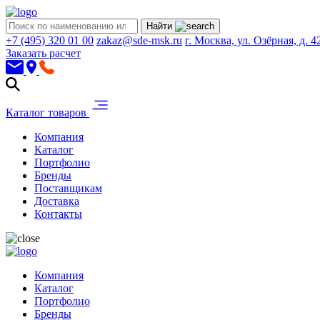
Найти
+7 (495) 320 01 00
zakaz@sde-msk.ru
г. Москва, ул. Озёрная, д. 4
Заказать расчет
Каталог товаров
Компания
Каталог
Портфолио
Бренды
Поставщикам
Доставка
Контакты
Компания
Каталог
Портфолио
Бренды