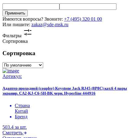
Применить
Имеются вопросы? Звоните:
+7 (495) 320 01 00
Или пишите:
zakaz@sde-msk.ru
Фильтры
Сортировка
Сортировка
Артикул:
Адаптер проходной (coupler) Keystone Jack RJ45 (8P8C) кат.6 4 пары
экранир. CA2-KJ-C6-SH-BK черн. Hyperline 444916
Страна
Китай
Бренд
503.4
за шт.
Смотреть