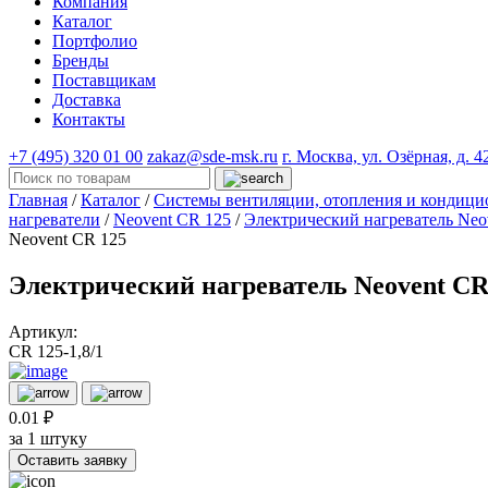
Компания
Каталог
Портфолио
Бренды
Поставщикам
Доставка
Контакты
+7 (495) 320 01 00
zakaz@sde-msk.ru
г. Москва, ул. Озёрная, д. 4
Главная
/
Каталог
/
Системы вентиляции, отопления и конди
нагреватели
/
Neovent CR 125
/
Электрический нагреватель Neov
Neovent CR 125
Электрический нагреватель Neovent CR 
Артикул:
CR 125-1,8/1
0.01 ₽
за 1 штуку
Оставить заявку