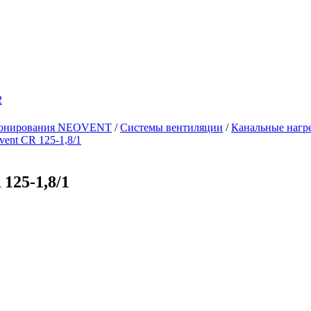
2
ционирования NEOVENT
/
Системы вентиляции
/
Канальные нагре
ent CR 125-1,8/1
125-1,8/1