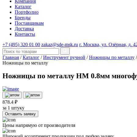
Компания
Каталог
Портфолио
Бренды
Поставщикам
Доставка
Контакты
+7 (495) 320 01 00
zakaz@sde-msk.ru
г. Москва, ул. Озёрная, д. 4
Главная
/
Каталог
/
Инструмент ручной
/
Ножницы по металлу
/
Ножницы по металлу
Ножницы по металлу НМ 0.8мм многоф
878.4 ₽
за 1 штуку
Оставить заявку
Цены напрямую от производителя
Широкий ассортимент продукции под любую задачу