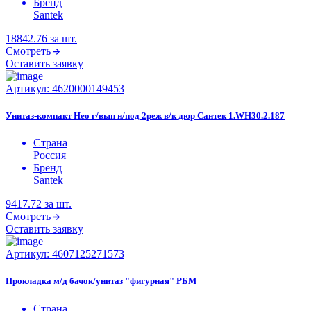
Бренд
Santek
18842.76
за шт.
Смотреть
Оставить заявку
Артикул:
4620000149453
Унитаз-компакт Нео г/вып н/под 2реж в/к дюр Сантек 1.WH30.2.187
Страна
Россия
Бренд
Santek
9417.72
за шт.
Смотреть
Оставить заявку
Артикул:
4607125271573
Прокладка м/д бачок/унитаз "фигурная" РБМ
Страна