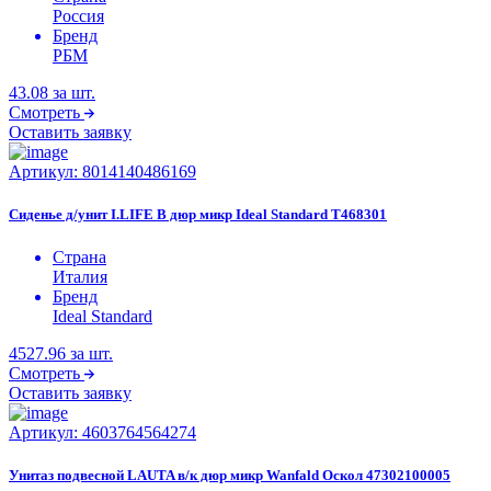
Россия
Бренд
РБМ
43.08
за шт.
Смотреть
Оставить заявку
Артикул:
8014140486169
Сиденье д/унит I.LIFE B дюр микр Ideal Standard T468301
Страна
Италия
Бренд
Ideal Standard
4527.96
за шт.
Смотреть
Оставить заявку
Артикул:
4603764564274
Унитаз подвесной LAUTA в/к дюр микр Wanfald Оскол 47302100005