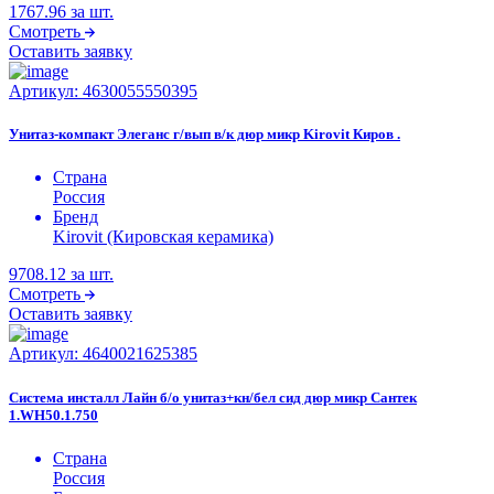
1767.96
за шт.
Смотреть
Оставить заявку
Артикул:
4630055550395
Унитаз-компакт Элеганс г/вып в/к дюр микр Kirovit Киров .
Страна
Россия
Бренд
Kirovit (Кировская керамика)
9708.12
за шт.
Смотреть
Оставить заявку
Артикул:
4640021625385
Система инсталл Лайн б/о унитаз+кн/бел сид дюр микр Сантек
1.WH50.1.750
Страна
Россия