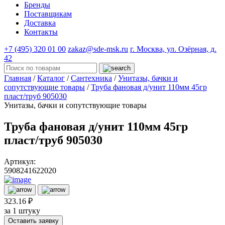
Бренды
Поставщикам
Доставка
Контакты
+7 (495) 320 01 00
zakaz@sde-msk.ru
г. Москва, ул. Озёрная, д.
42
Главная
/
Каталог
/
Сантехника
/
Унитазы, бачки и
сопутствующие товары
/
Труба фановая д/унит 110мм 45гр
пласт/труб 905030
Унитазы, бачки и сопутствующие товары
Труба фановая д/унит 110мм 45гр
пласт/труб 905030
Артикул:
5908241622020
323.16 ₽
за 1 штуку
Оставить заявку