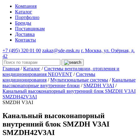
Компания
Каталог
Портфолио
Бренды
Поставщикам
Доставка
Контакты
+7 (495) 320 01 00
zakaz@sde-msk.ru
г. Москва, ул. Озёрная, д.
42
Главная
/
Каталог
/
Системы вентиляции, отопления и
кондиционирования NEOVENT
/
Системы
кондиционирования
/
Мультизональные системы
/
Канальные
высоконапорные внутренние блоки
/
SMZDH V3AI
/
Канальный высоконапорный внутренний блок SMZDH V3AI
SMZDH42V3AI
SMZDH V3AI
Канальный высоконапорный
внутренний блок SMZDH V3AI
SMZDH42V3AI