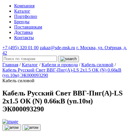
Компания
Каталог
Портфолио
Бренды
Поставщикам
Доставка
Контакты
+7 (495) 320 01 00
zakaz@sde-msk.ru
г. Москва, ул. Озёрная, д.
42
Главная
/
Каталог
/
Кабели и провода
/
Кабель силовой
/
Кабель Русский Свет ВВГ-Пнг(А)-LS 2х1.5 ОК (N) 0.66кВ
(уп.10м) ЭК000093290
Кабель силовой
Кабель Русский Свет ВВГ-Пнг(А)-LS
2х1.5 ОК (N) 0.66кВ (уп.10м)
ЭК000093290