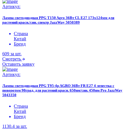
Артикул:
Лампа светодиодная PPG T150 Agro 36Вт CL E27 173х124мм для
растений красн./син. спектр JazzWay 5050389
Страна
Китай
Бренд
609
за шт.
Смотреть
Оставить заявку
Артикул:
Лампа светодиодная PPG T95-4p AGRO 36Вт FR E27 4 лепестка с
поворотом 90град. для растений красн. 650нм/син. 450нм Pro JazzWay
5043350
Страна
Китай
Бренд
1130.4
за шт.