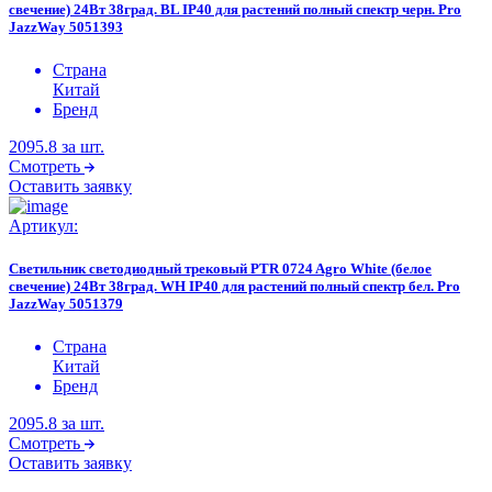
свечение) 24Вт 38град. BL IP40 для растений полный спектр черн. Pro
JazzWay 5051393
Страна
Китай
Бренд
2095.8
за шт.
Смотреть
Оставить заявку
Артикул:
Светильник светодиодный трековый PTR 0724 Agro White (белое
свечение) 24Вт 38град. WH IP40 для растений полный спектр бел. Pro
JazzWay 5051379
Страна
Китай
Бренд
2095.8
за шт.
Смотреть
Оставить заявку