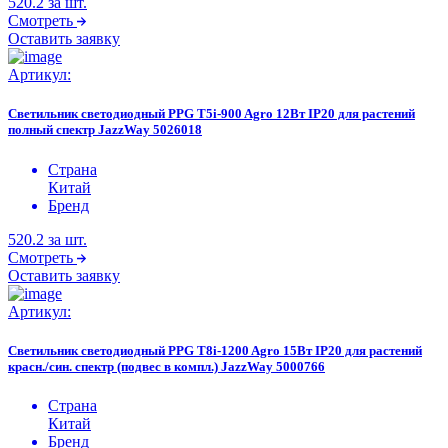
520.2
за шт.
Смотреть
Оставить заявку
Артикул:
Светильник светодиодный PPG T5i-900 Agro 12Вт IP20 для растений
полный спектр JazzWay 5026018
Страна
Китай
Бренд
520.2
за шт.
Смотреть
Оставить заявку
Артикул:
Светильник светодиодный PPG T8i-1200 Agro 15Вт IP20 для растений
красн./син. спектр (подвес в компл.) JazzWay 5000766
Страна
Китай
Бренд