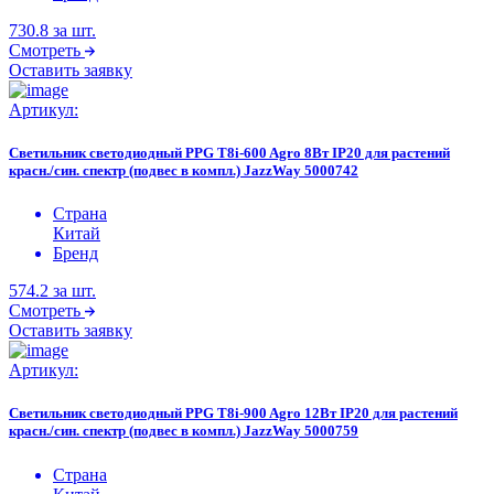
730.8
за шт.
Смотреть
Оставить заявку
Артикул:
Светильник светодиодный PPG T8i-600 Agro 8Вт IP20 для растений
красн./син. спектр (подвес в компл.) JazzWay 5000742
Страна
Китай
Бренд
574.2
за шт.
Смотреть
Оставить заявку
Артикул:
Светильник светодиодный PPG T8i-900 Agro 12Вт IP20 для растений
красн./син. спектр (подвес в компл.) JazzWay 5000759
Страна