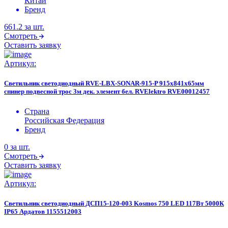
Китай
Бренд
661.2
за шт.
Смотреть
Оставить заявку
Артикул:
Светильник светодиодный RVE-LBX-SONAR-915-P 915х841х65мм
спинер подвесной трос 3м дек. элемент бел. RVElektro RVE00012457
Страна
Российская Федерация
Бренд
0
за шт.
Смотреть
Оставить заявку
Артикул:
Светильник светодиодный ДСП15-120-003 Kosmos 750 LED 117Вт 5000К
IP65 Ардатов 1155512003