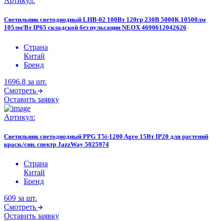
Артикул:
Светильник светодиодный LHB-02 100Вт 120гр 230В 5000К 10500лм
105лм/Вт IP65 складской без пульсации NEOX 4690612042626
Страна
Китай
Бренд
1696.8
за шт.
Смотреть
Оставить заявку
Артикул:
Светильник светодиодный PPG T5i-1200 Agro 15Вт IP20 для растений
красн./син. спектр JazzWay 5025974
Страна
Китай
Бренд
609
за шт.
Смотреть
Оставить заявку