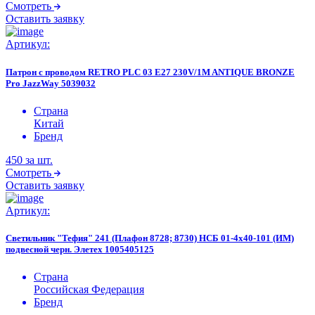
Смотреть
Оставить заявку
Артикул:
Патрон с проводом RETRO PLC 03 E27 230V/1M ANTIQUE BRONZE
Pro JazzWay 5039032
Страна
Китай
Бренд
450
за шт.
Смотреть
Оставить заявку
Артикул:
Светильник "Тефия" 241 (Плафон 8728; 8730) НСБ 01-4х40-101 (ИМ)
подвесной черн. Элетех 1005405125
Страна
Российская Федерация
Бренд