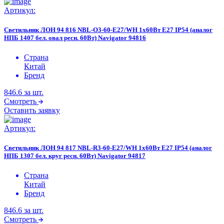
Артикул:
Светильник ЛОН 94 816 NBL-O3-60-E27/WH 1х60Вт E27 IP54 (аналог
НПБ 1407 бел. овал ресн. 60Вт) Navigator 94816
Страна
Китай
Бренд
846.6
за шт.
Смотреть
Оставить заявку
Артикул:
Светильник ЛОН 94 817 NBL-R3-60-E27/WH 1х60Вт E27 IP54 (аналог
НПБ 1307 бел. круг ресн. 60Вт) Navigator 94817
Страна
Китай
Бренд
846.6
за шт.
Смотреть