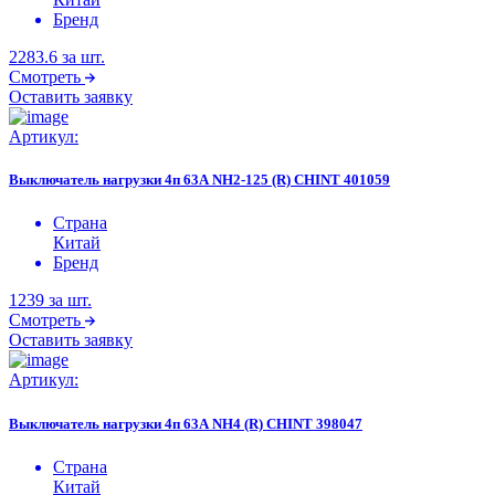
Бренд
2283.6
за шт.
Смотреть
Оставить заявку
Артикул:
Выключатель нагрузки 4п 63А NH2-125 (R) CHINT 401059
Страна
Китай
Бренд
1239
за шт.
Смотреть
Оставить заявку
Артикул:
Выключатель нагрузки 4п 63А NH4 (R) CHINT 398047
Страна
Китай